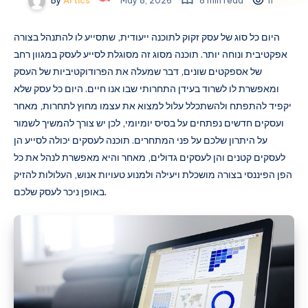
By
Artics
May 8, 2026
8 min read
11
היום כל סוג של עסק זקוק לתוכנה ייעודית, שתסייע לו להתנהל בצורה
אפקטיבית ונוחה יותר. תוכנה מסוג זה מסוגלת לסייע לעסק במגוון רחב
של אספקטים שונים, דבר שמעלה את הפרודוקטיביות של העסק
ומאפשרת לו לשרוד בעידן התחרותי שבו אנו חיים. היום כל עסק שלא
יקפיד להתפתח ולהשתכלל עלול למצוא את עצמו מחוץ לתחרות, מאחר
ועסקים חדשים נפתחים על בסיס יומיומי, לכן יש צורך להמשיך לשמור
על היתרון שלכם על פני המתחרים. תוכנה לעסקים יכולה לסייע הן
לעסקים קטנים והן לעסקים גדולים, מאחר והיא מאפשרת לנהל את כל
הפן הפיננסי בצורה מושכלת ויעילה ולמנוע טעויות אנוש, העלולות להזיק
באופן ניכר לעסק שלכם.