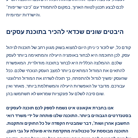
לכם לבצע תכנון לטווח הארוך, במקום להתמודד עם “כיבוי שריפות”
והישרדות יומיומית.
היבטים שונים שכדאי להכיר בתוכנת עסקים
קודם כל, יש לזכור כי ניתן היום למצוא בשוק מגוון רחב של תוכנות לניהול
עסק, לכן החוכמה היא לבחור באופציה היעילה והמתאימה ביותר לעסק
שלכם. ההמלצה הכללית היא לבחור בתוכנה מודולרית, המאפשרת
להתאים את המודול המתאים ביותר למצב העסק הנוכחי שלכם. ככל
שהעסק ימשיך לגדול ולהתפתח, כך תוכלו לשדרג את המודול הרלוונטי
עבורכם. מדובר על האפשרות היעילה והמשתלמת ביותר, מאחר ואין
שום סיבה לשלם על פונקציות שמראש לא תשתמשו בהן.
אנו בחברת אקאונט איט נשמח לספק לכם תוכנה לעסקים
בסטנדרטים הגבוהים ביותר. התוכנה שלנו פותחה על ידי משרד רואי
החשבון אהרן ושות’, דבר שמבטיח הקפדה על כל החוקים והתקנות.
התוכנה מבוססת על טכנולוגיה מתקדמת והיא פועלת על גבי הענן,