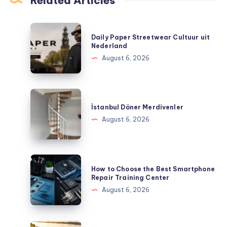
Related Articles
Daily
Daily Paper Streetwear Cultuur uit
Paper
Nederland
Streetwear
August 6, 2026
Cultuur
uit
Nederland
İstanbul
Döner
İstanbul Döner Merdivenler
Merdivenler
August 6, 2026
How
How to Choose the Best Smartphone
to
Repair Training Center
Choose
August 6, 2026
the
Best
Smartphone
How