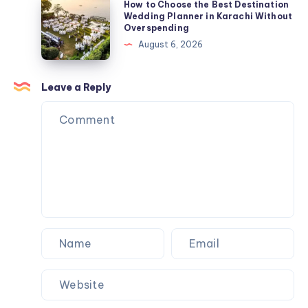
How to Choose the Best Destination
Repair
to
Wedding Planner in Karachi Without
Overspending
Training
Choose
August 6, 2026
Center
the
Best
Destination
Leave a Reply
Wedding
Planner
in
Karachi
Without
Overspending