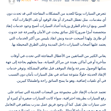
By
Artics
May 18, 2026
14 min read
12
تتعرض السيارات يوميًا للعديد من المشكلات المفاجئة التي قد تحدث دون
أي مقدمات، مثل تعطل المحرك أو نفاد الوقود أو تلف الإطارات أثناء
السير. ومع ازدحام الطرق وزيادة أعداد السيارات أصبح وجود خدمات إنقاذ
متخصصة أمرًا ضروريًا لكل سائق يبحث عن الأمان والسرعة عند حدوث
أي طارئ. ولهذا أصبحت خدمة ونش انقاذ بلبيس من أكثر الخدمات التي
يعتمد عليها أصحاب السيارات داخل المدينة وعلى الطرق المحيطة بها.
يعاني الكثير من السائقين من الأعطال المفاجئة التي تحدث في أوقات
متأخرة أو في أماكن بعيدة عن مراكز الصيانة، مما يجعلهم بحاجة إلى جهة
يمكنها الوصول بسرعة وإنقاذ الموقف قبل تفاقم المشكلة. وتوفر خدمات
الإنقاذ الحديثة حلولًا متنوعة تساعد في نقل السيارات بأمان دون التسبب
في أي تلفيات إضافية، وهو ما يمنح السائق راحة واطمئنانًا كبيرين.
تعتمد خدمات الإنقاذ على مجموعة من المعدات الحديثة التي تساعد على
رفع السيارات بطريقة احترافية، سواء كانت السيارات صغيرة أو كبيرة أو
حتى سيارات نقل ثقيل. كما أن وجود فريق عمل مدرب يساهم في التعامل
الصحيح مع جميع أنواع الأعطال والحوادث، مما يقلل من احتمالية حدوث