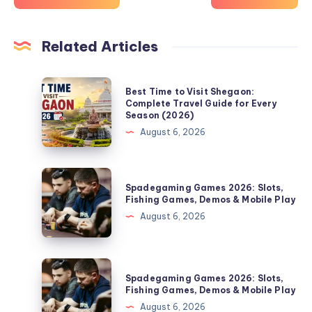
Related Articles
Best
Best Time to Visit Shegaon:
Time
Complete Travel Guide for Every
Season (2026)
to
August 6, 2026
Visit
Shegaon:
Complete
Spadegaming
Spadegaming Games 2026: Slots,
Travel
Games
Fishing Games, Demos & Mobile Play
Guide
2026:
August 6, 2026
for
Slots,
Every
Fishing
Season
Games,
Spadegaming
(2026)
Spadegaming Games 2026: Slots,
Demos
Games
Fishing Games, Demos & Mobile Play
&
2026:
August 6, 2026