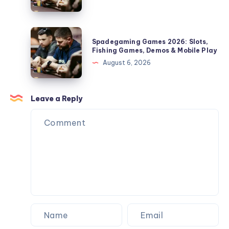
Mobile
Slots,
Play
Fishing
Games,
Spadegaming
Spadegaming Games 2026: Slots,
Demos
Games
Fishing Games, Demos & Mobile Play
&
2026:
August 6, 2026
Mobile
Slots,
Play
Fishing
Games,
Leave a Reply
Demos
&
Mobile
Play