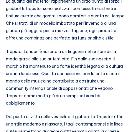
La qualità dei materiali rappresenta un altro punto di forza. I
giubbotti Trapstar sono realizzati con tessuti resistenti e
finiture curate che garantiscono comfort e durata nel tempo.
Che si tratti di un modello imbottito per l’inverno o di una
giacca più leggera per la mezza stagione, ogni prodotto
offre una combinazione perfetta tra funzionalità e stile.
Trapstar London è riuscito a distinguersi nel settore della
moda grazie alla sua autenticità. Fin dalla sua nascita, il
marchio ha mantenuto una forte identità legata alla cultura
urbana londinese. Questa connessione con la città e con il
mondo della musica ha contribuito a costruire una
community internazionale di appassionati che vedono
Trapstar come molto più di un semplice brand di
abbigliamento.
Dal punto di vista della vestibilità, il giubbotto Trapstar offre
uno stile moderno e rilassato. I tagli contemporanei e le linee
pulite permettono di creare outfit versatili adatti a diverse