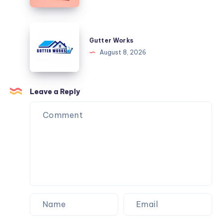
Ideas
in
for
the
Toddlers:
Gutter
Digital
Make
Works
Gutter Works
Age
Their
August 8, 2026
Celebration
Extra
Special
Leave a Reply