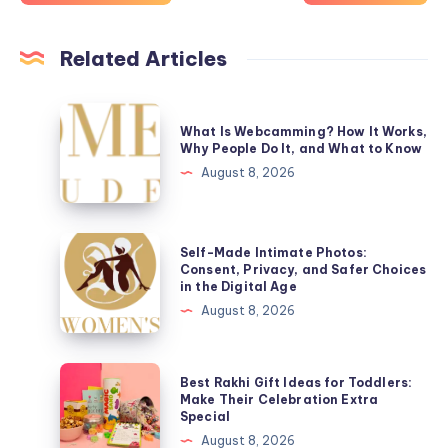
Related Articles
What
What Is Webcamming? How It Works,
Is
Why People Do It, and What to Know
Webcamming?
August 8, 2026
How
It
Works,
Self-
Self-Made Intimate Photos:
Why
Made
Consent, Privacy, and Safer Choices
in the Digital Age
People
Intimate
August 8, 2026
Do
Photos:
It,
Consent,
and
Privacy,
Best
Best Rakhi Gift Ideas for Toddlers:
What
and
Rakhi
Make Their Celebration Extra
to
Special
Safer
Gift
Know
August 8, 2026
Choices