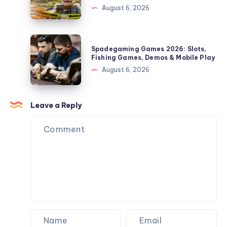
August 6, 2026
for
Visit
Bath,
Shegaon:
PA
Complete
Spadegaming
Homeowners
Spadegaming Games 2026: Slots,
Travel
Games
Fishing Games, Demos & Mobile Play
Guide
2026:
August 6, 2026
for
Slots,
Every
Fishing
Season
Games,
Leave a Reply
(2026)
Demos
&
Mobile
Play