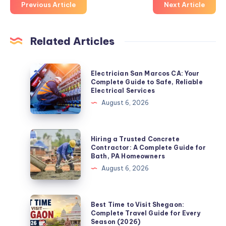
Previous Article
Next Article
Related Articles
Electrician
Electrician San Marcos CA: Your
San
Complete Guide to Safe, Reliable
Electrical Services
Marcos
August 6, 2026
CA:
Your
Complete
Hiring
Hiring a Trusted Concrete
Guide
a
Contractor: A Complete Guide for
Bath, PA Homeowners
to
Trusted
August 6, 2026
Safe,
Concrete
Reliable
Contractor:
Electrical
A
Best
Best Time to Visit Shegaon:
Services
Complete
Time
Complete Travel Guide for Every
Season (2026)
Guide
to