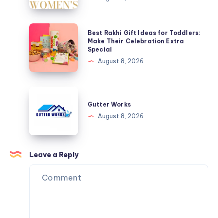
Photos:
It,
Consent,
and
Privacy,
Best
Best Rakhi Gift Ideas for Toddlers:
What
and
Rakhi
Make Their Celebration Extra
to
Special
Safer
Gift
Know
August 8, 2026
Choices
Ideas
in
for
the
Toddlers:
Gutter
Digital
Make
Works
Gutter Works
Age
Their
August 8, 2026
Celebration
Extra
Special
Leave a Reply