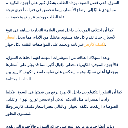
السوق. ففي فصل الصيف يزداد الطلب بشكل كبير على أجهزة التكييف،
مما يؤدي غالبًا إلى ارتفاع الأسعار، بينما تنخفض في فترات أخرى نتيجة
قلة الطلب ووجود عروض وتخفيضات.
كما أن اختلاف الموديلات داخل نفس العلامة التجارية يساهم في تنوع
الأسعار، حيث تقدم كل فئة مستوى مختلفًا من الأداء، مما يجعل
اسعار
غير ثابتة ويعتمد على المواصفات التقنية لكل جهاز.
تكييف كاريير
ويعد استهلاك الطاقة من المؤشرات المهمة لفهم اتجاهات السوق،
فالأجهزة الموفرة للكهرباء تحظى بإقبال أكبر، مما قد يؤثر على أسعارها
ويجعلها أعلى نسبيًا، وهو ما ينعكس على تفاوت اسعار تكييف كاريير بين
الفئات المختلفة.
كما أن التطور التكنولوجي داخل الأجهزة يرفع من قيمتها في السوق. فكلما
زادت المميزات مثل التحكم الذكي أو تحسين توزيع الهواء أو تقليل
الضوضاء، ارتفعت تكلفة الجهاز، وبالتالي تتغير اسعار تكييف كاريير وفقًا
لمستوى التطور.
وتؤثر أيضًا خدمات ما بعد البيع على حركة السوق، فالأجهزة التي تقدم