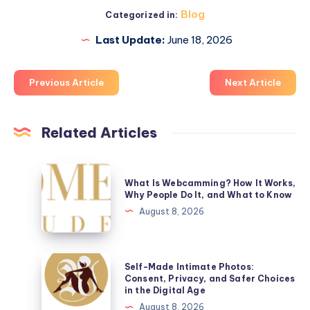
Blog
Categorized in:
Last Update:
June 18, 2026
Previous Article
Next Article
Related Articles
What
What Is Webcamming? How It Works,
Is
Why People Do It, and What to Know
Webcamming?
August 8, 2026
How
It
Works,
Self-
Self-Made Intimate Photos:
Why
Made
Consent, Privacy, and Safer Choices
in the Digital Age
People
Intimate
August 8, 2026
Do