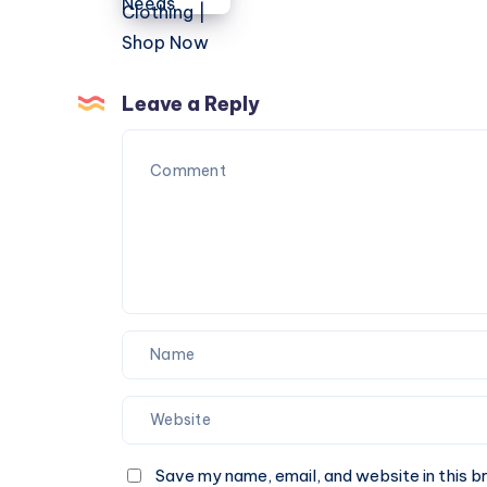
for
Official
Your
Clothing
Fuel
|
and
Shop
Leave a Reply
Energy
Now
Needs
Save my name, email, and website in this b