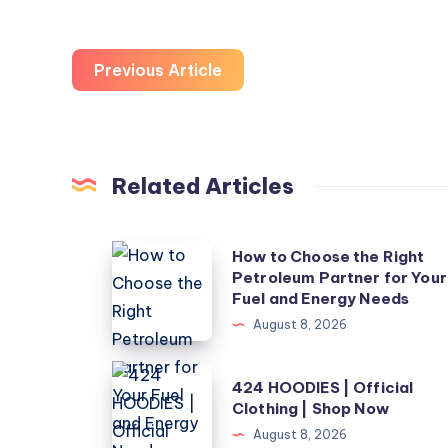
Previous Article
Related Articles
How
How to Choose the Right
Petroleum Partner for Your
to
Fuel and Energy Needs
Choose
August 8, 2026
the
Right
424
424 HOODIES | Official
Petroleum
HOODIES
Clothing | Shop Now
Partner
|
August 8, 2026