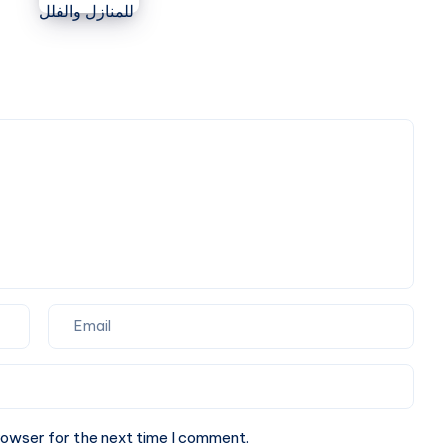
40%
بتصاميم
Off
مخصصة
Now
للمنازل
والفلل
rowser for the next time I comment.