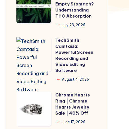
Edibles
Empty Stomach?
Hit
Understanding
THC Absorption
Quicker
on
July 23, 2026
an
TechSmith
Empty
TechSmith
Camtasia:
Stomach?
Camtasia:
Powerful Screen
Understanding
Powerful
Recording and
Video Editing
THC
Screen
Software
Absorption
Recording
August 4, 2026
and
Video
Chrome Hearts
Chrome
Editing
Ring | Chrome
Hearts
Software
Hearts Jewelry
Ring
Sale | 40% Off
|
June 17, 2026
Chrome