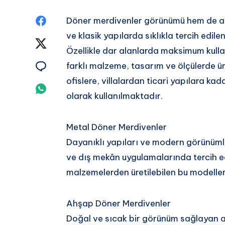
Share
Döner merdivenler görünümü hem de a
ve klasik yapılarda sıklıkla tercih edile
on
Share
Özellikle dar alanlarda maksimum kull
Facebook
on
Share
farklı malzeme, tasarım ve ölçülerde 
ofislere, villalardan ticari yapılara ka
Twitter
on
Share
olarak kullanılmaktadır.
Email
on
Metal Döner Merdivenler
Whatsapp
Dayanıklı yapıları ve modern görünümle
ve dış mekân uygulamalarında tercih ed
malzemelerden üretilebilen bu modeller
Ahşap Döner Merdivenler
Doğal ve sıcak bir görünüm sağlayan a