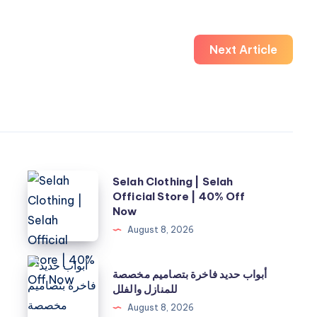
Next Article
Selah
Selah Clothing | Selah
Official Store | 40% Off
Clothing
Now
|
August 8, 2026
Selah
Official
أبواب
أبواب حديد فاخرة بتصاميم مخصصة
Store
حديد
للمنازل والفلل
|
فاخرة
August 8, 2026