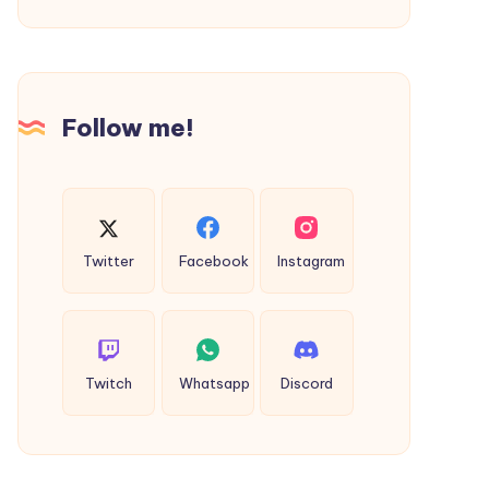
Hearts
Jewelry
Sale
|
Follow me!
40%
Off
Twitter
Facebook
Instagram
Twitch
Whatsapp
Discord