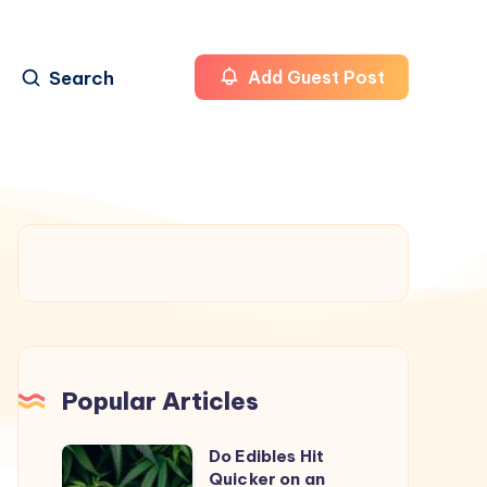
Search
Add Guest Post
Popular Articles
Do Edibles Hit
Do
Quicker on an