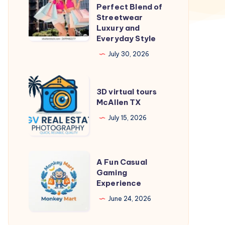
Shoes
Perfect Blend of
2026:
Streetwear
Luxury and
The
Everyday Style
Perfect
July 30, 2026
Blend
of
3D
Streetwear
3D virtual tours
virtual
Luxury
McAllen TX
tours
and
July 15, 2026
McAllen
Everyday
TX
Style
A
A Fun Casual
Fun
Gaming
Experience
Casual
Gaming
June 24, 2026
Experience