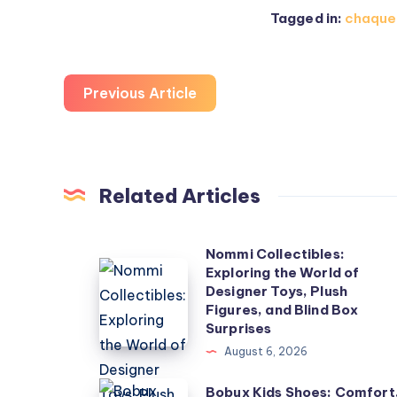
Tagged in:
chaque
Previous Article
Related Articles
Nommi Collectibles:
Nommi
Exploring the World of
Designer Toys, Plush
Collectibles:
Figures, and Blind Box
Exploring
Surprises
the
August 6, 2026
World
Bobux
Bobux Kids Shoes: Comfort
of