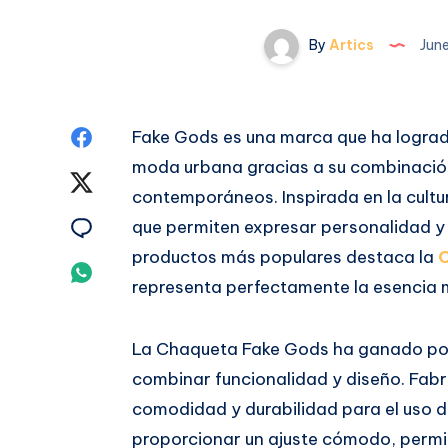
By
Artics
June
Share
Fake Gods es una marca que ha lograd
moda urbana gracias a su combinación
on
Share
contemporáneos. Inspirada en la cultu
Facebook
on
Share
que permiten expresar personalidad y 
productos más populares destaca la
Twitter
on
Share
representa perfectamente la esencia 
Email
on
La Chaqueta Fake Gods ha ganado po
Whatsapp
combinar funcionalidad y diseño. Fabr
comodidad y durabilidad para el uso d
proporcionar un ajuste cómodo, permit