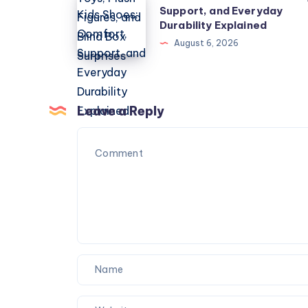
Support, and Everyday
Kids
Designer
Durability Explained
Shoes:
Toys,
August 6, 2026
Comfort,
Plush
Support,
Figures,
and
and
Everyday
Leave a Reply
Blind
Durability
Box
Explained
Surprises