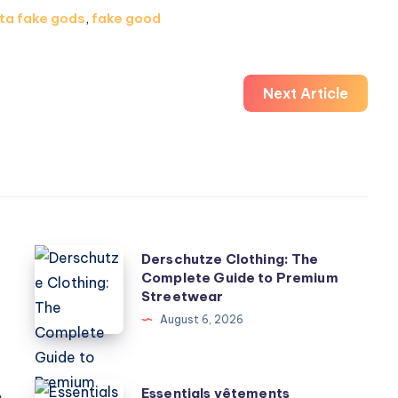
ta fake gods
,
fake good
Next Article
Derschutze
Derschutze Clothing: The
Complete Guide to Premium
Clothing:
Streetwear
The
August 6, 2026
Complete
Guide
to
Essentials
,
Essentials vêtements