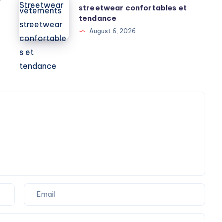
Premium
streetwear confortables et
vêtements
Streetwear
tendance
streetwear
August 6, 2026
confortables
et
tendance