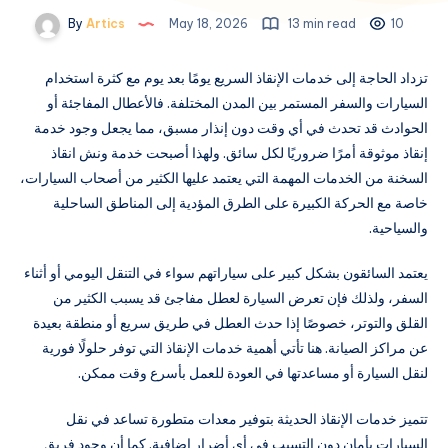
By
Artics
May 18, 2026
13 min read
10
تزداد الحاجة إلى خدمات الإنقاذ السريع يومًا بعد يوم مع كثرة استخدام
السيارات والسفر المستمر بين المدن المختلفة. فالأعطال المفاجئة أو
الحوادث قد تحدث في أي وقت دون إنذار مسبق، مما يجعل وجود خدمة
إنقاذ موثوقة أمرًا ضروريًا لكل سائق. ولهذا أصبحت خدمة ونش انقاذ
السخنة من الخدمات المهمة التي يعتمد عليها الكثير من أصحاب السيارات،
خاصة مع الحركة الكبيرة على الطرق المؤدية إلى المناطق الساحلية
والسياحية.
يعتمد السائقون بشكل كبير على سياراتهم سواء في التنقل اليومي أو أثناء
السفر، ولذلك فإن تعرض السيارة لعطل مفاجئ قد يسبب الكثير من
القلق والتوتر، خصوصًا إذا حدث العطل في طريق سريع أو منطقة بعيدة
عن مراكز الصيانة. هنا تأتي أهمية خدمات الإنقاذ التي توفر حلولًا فورية
لنقل السيارة أو مساعدتها في العودة للعمل بأسرع وقت ممكن.
تتميز خدمات الإنقاذ الحديثة بتوفير معدات متطورة تساعد في نقل
السيارات بأمان دون التسبب في أي أضرار إضافية. كما أن وجود فريق