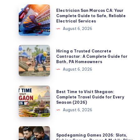
Electrician
Electrician San Marcos CA: Your
San
Complete Guide to Safe, Reliable
Electrical Services
Marcos
August 6, 2026
CA:
Your
Complete
Hiring
Hiring a Trusted Concrete
Guide
a
Contractor: A Complete Guide for
Bath, PA Homeowners
to
Trusted
August 6, 2026
Safe,
Concrete
Reliable
Contractor:
Electrical
A
Best
Best Time to Visit Shegaon:
Services
Complete
Time
Complete Travel Guide for Every
Season (2026)
Guide
to
August 6, 2026
for
Visit
Bath,
Shegaon:
PA
Complete
Spadegaming
Homeowners
Spadegaming Games 2026: Slots,
Travel
Games