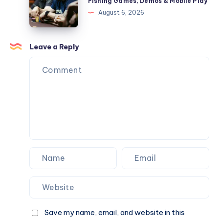
Fishing Games, Demos & Mobile Play
Guide
2026:
August 6, 2026
for
Slots,
Every
Fishing
Season
Games,
Leave a Reply
(2026)
Demos
&
Mobile
Play
Save my name, email, and website in this